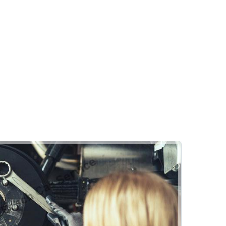
ri
Motor
Debimetre Kontrolü
OBD Motor Teşhisi
Yağ & Filtre Değişimi
Hasal Otomotiv
Lastik
Rot Balans Ayarı
Rulman Kontrolü
Rehber
Lastik Basınç Kontrolü