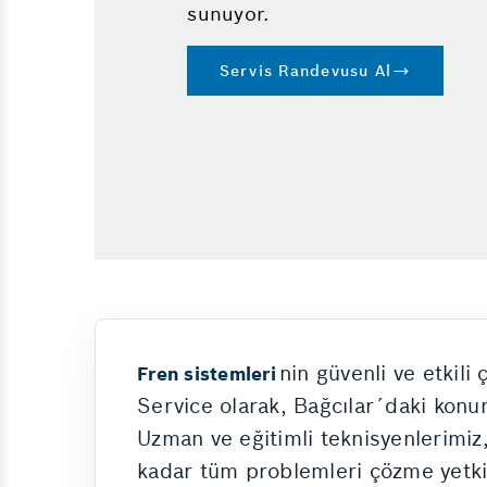
sunuyor.
Emniyet Sistemleri
Servis Randevusu Al
nin güvenli ve etkili
Fren sistemleri
Service olarak, Bağcılar´daki kon
Uzman ve eğitimli teknisyenlerimiz,
kadar tüm problemleri çözme yetkin